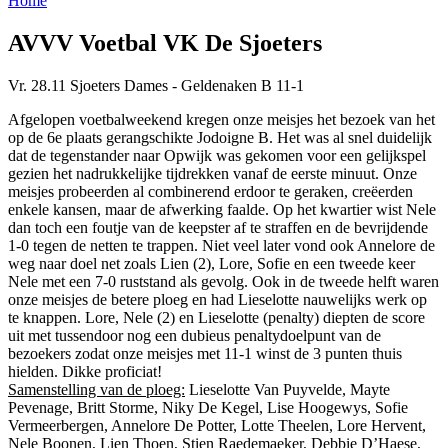
Home
AVVV Voetbal VK De Sjoeters
Vr. 28.11 Sjoeters Dames - Geldenaken B 11-1
Afgelopen voetbalweekend kregen onze meisjes het bezoek van het
op de 6e plaats gerangschikte Jodoigne B. Het was al snel duidelijk
dat de tegenstander naar Opwijk was gekomen voor een gelijkspel
gezien het nadrukkelijke tijdrekken vanaf de eerste minuut. Onze
meisjes probeerden al combinerend erdoor te geraken, creëerden
enkele kansen, maar de afwerking faalde. Op het kwartier wist Nele
dan toch een foutje van de keepster af te straffen en de bevrijdende
1-0 tegen de netten te trappen. Niet veel later vond ook Annelore de
weg naar doel net zoals Lien (2), Lore, Sofie en een tweede keer
Nele met een 7-0 ruststand als gevolg. Ook in de tweede helft waren
onze meisjes de betere ploeg en had Lieselotte nauwelijks werk op
te knappen. Lore, Nele (2) en Lieselotte (penalty) diepten de score
uit met tussendoor nog een dubieus penaltydoelpunt van de
bezoekers zodat onze meisjes met 11-1 winst de 3 punten thuis
hielden. Dikke proficiat!
Samenstelling van de ploeg:
Lieselotte Van Puyvelde, Mayte
Pevenage, Britt Storme, Niky De Kegel, Lise Hoogewys, Sofie
Vermeerbergen, Annelore De Potter, Lotte Theelen, Lore Hervent,
Nele Boonen, Lien Thoen, Stien Raedemaeker, Debbie D’Haese,