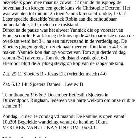
bezoekers goed mee maar na zowat 15’ nam de thuisploeg de
bovenhand en kregen een goeie kans via Christophe Decrem. Het
was wachten tot minuut 25 toen Yannick mooi afrondde, 1-0. 5’
Later speelde diezelfde Yannick Robin aan die onhoudbaar
binnenknalde, 2-0, meteen de ruststand.
Direct na de pauze was het alweer Yannick die op voorzet van
Frank scoorde. Frank kreeg de kans op de 4-0 maar miste en aan de
overkant werd het 3-1 na een misverstand in de verdediging. De
Sjoeters gingen gretig op zoek naar meer en Tom kon er 4-1 van
maken. Yannick kon dan op voorzet van Tom zijn derde vd dag
scoren (5-1) alvorens Tom de eindstand vastlegde, 6-1.
Hierdoor blijft de A-ploeg stevig op kop van de rangschikking.
Zat. 29.11 Sjoeters B - Jezus Eik (vriendenmatch) 4-0
Zat. 6.12 14u Sjoeters Dames – Leeuw B
Te onthouden!!! 6 & 7 December Eetfestijn Sjoeters in
Duizendpoot, Ringlaan. Iedereen van harte welkom om onze club te
steunen!!!
Zondag 14 dec 1e zondag vd maand! De kantine is open vanaf
10u30! Begeleide wandeling vanuit de kantine, 10km.
VERTREK VANUIT KANTINE OM 10u30!!!