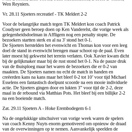
Wen Reyniers.
Vr. 28.11 Sjoeters recreatief - TK Meldert 2-2
Voor de belangrijke match tegen TK Meldert kon coach Patrick
Coudyser geen beroep doen op Ken Vanderelst, die vorige week als
gelegenheidsdoelman in Affligem nog een penalty stopte. De
bezoekers startten sterk en al na 3' stond het 0-1.
De Sjoeters herstelden het evenwicht en Thomas kon voor een leeg
doel de stand in evenwicht brengen maar schoot op de paal. Even
later moest hij gekwetst het terrein verlaten. Ook Xavier kwam dicht
bij de gelijkmaker maar bij de rust stond het 0-1. Na de pauze druk
van de thuisploeg maar het waren de bezoekers die er 0-2 van
maakten. De Sjoeters namen nu echt de match in handen en
creëerden kans na kans maar het bleef 0-2 tot 10’ voor tijd Michael
Esselens een fantastisch doelpunt scoorde na een mooie individuele
actie. De Sjoeters gingen door en lukten 3” voor tijd de 2-2, deze
maal in de rebound via Matthias Pots. Het bleef bij een billijke 2-2
na een boeiende match.
Zat. 29.11 Sjoeters A - Hoke Erembodegem 6-1
Na de ongelukkige uitschuiver van vorige week waren de spelers
van coach Kenny Nuyts enorm gemotiveerd om opnieuw de draad
van de overwinningen op te nemen. Aanvankelijk speelden de