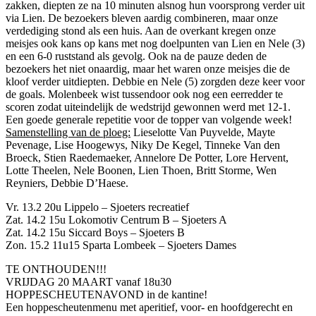
zakken, diepten ze na 10 minuten alsnog hun voorsprong verder uit
via Lien. De bezoekers bleven aardig combineren, maar onze
verdediging stond als een huis. Aan de overkant kregen onze
meisjes ook kans op kans met nog doelpunten van Lien en Nele (3)
en een 6-0 ruststand als gevolg. Ook na de pauze deden de
bezoekers het niet onaardig, maar het waren onze meisjes die de
kloof verder uitdiepten. Debbie en Nele (5) zorgden deze keer voor
de goals. Molenbeek wist tussendoor ook nog een eerredder te
scoren zodat uiteindelijk de wedstrijd gewonnen werd met 12-1.
Een goede generale repetitie voor de topper van volgende week!
Samenstelling van de ploeg:
Lieselotte Van Puyvelde, Mayte
Pevenage, Lise Hoogewys, Niky De Kegel, Tinneke Van den
Broeck, Stien Raedemaeker, Annelore De Potter, Lore Hervent,
Lotte Theelen, Nele Boonen, Lien Thoen, Britt Storme, Wen
Reyniers, Debbie D’Haese.
Vr. 13.2 20u Lippelo – Sjoeters recreatief
Zat. 14.2 15u Lokomotiv Centrum B – Sjoeters A
Zat. 14.2 15u Siccard Boys – Sjoeters B
Zon. 15.2 11u15 Sparta Lombeek – Sjoeters Dames
TE ONTHOUDEN!!!
VRIJDAG 20 MAART vanaf 18u30
HOPPESCHEUTENAVOND in de kantine!
Een hoppescheutenmenu met aperitief, voor- en hoofdgerecht en