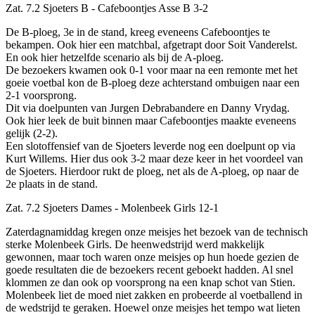
Zat. 7.2 Sjoeters B - Cafeboontjes Asse B 3-2
De B-ploeg, 3e in de stand, kreeg eveneens Cafeboontjes te
bekampen. Ook hier een matchbal, afgetrapt door Soit Vanderelst.
En ook hier hetzelfde scenario als bij de A-ploeg.
De bezoekers kwamen ook 0-1 voor maar na een remonte met het
goeie voetbal kon de B-ploeg deze achterstand ombuigen naar een
2-1 voorsprong.
Dit via doelpunten van Jurgen Debrabandere en Danny Vrydag.
Ook hier leek de buit binnen maar Cafeboontjes maakte eveneens
gelijk (2-2).
Een slotoffensief van de Sjoeters leverde nog een doelpunt op via
Kurt Willems. Hier dus ook 3-2 maar deze keer in het voordeel van
de Sjoeters. Hierdoor rukt de ploeg, net als de A-ploeg, op naar de
2e plaats in de stand.
Zat. 7.2 Sjoeters Dames - Molenbeek Girls 12-1
Zaterdagnamiddag kregen onze meisjes het bezoek van de technisch
sterke Molenbeek Girls. De heenwedstrijd werd makkelijk
gewonnen, maar toch waren onze meisjes op hun hoede gezien de
goede resultaten die de bezoekers recent geboekt hadden. Al snel
klommen ze dan ook op voorsprong na een knap schot van Stien.
Molenbeek liet de moed niet zakken en probeerde al voetballend in
de wedstrijd te geraken. Hoewel onze meisjes het tempo wat lieten